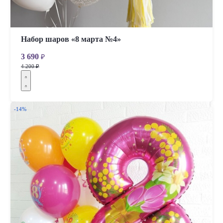
Набор шаров «8 марта №4»
3 690
₽
4 200 ₽
-14%