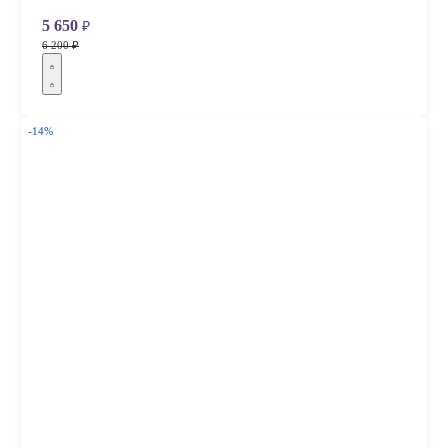
5 650
₽
6 200 ₽
-14%