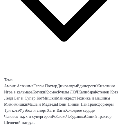
Тема
Амонг Ас
Аниме
Гарри Поттер
Динозавры
Единороги
Животные
Игра в кальмара
Котики
Космос
Куклы ЛОЛ
Капибара
Котенок Котэ
Леди Баг и Супер Кот
Мишки
Майнкрафт
Техника и машины
Мимимишки
Маша и Медведь
Пони Пинки Пай
Трансформеры
Три кота
Футбол и спорт
Хаги Ваги
Холодное сердце
Человек-паук и супергерои
Роблокс
Чебурашка
Синий трактор
Щенячий патруль