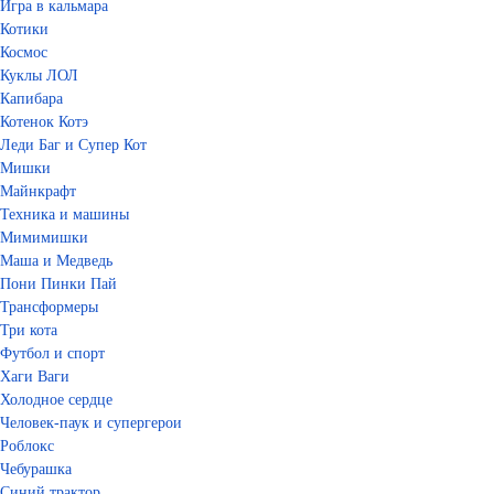
Игра в кальмара
Котики
Космос
Куклы ЛОЛ
Капибара
Котенок Котэ
Леди Баг и Супер Кот
Мишки
Майнкрафт
Техника и машины
Мимимишки
Маша и Медведь
Пони Пинки Пай
Трансформеры
Три кота
Футбол и спорт
Хаги Ваги
Холодное сердце
Человек-паук и супергерои
Роблокс
Чебурашка
Синий трактор