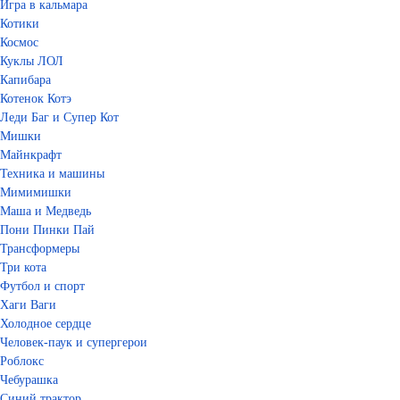
Игра в кальмара
Котики
Космос
Куклы ЛОЛ
Капибара
Котенок Котэ
Леди Баг и Супер Кот
Мишки
Майнкрафт
Техника и машины
Мимимишки
Маша и Медведь
Пони Пинки Пай
Трансформеры
Три кота
Футбол и спорт
Хаги Ваги
Холодное сердце
Человек-паук и супергерои
Роблокс
Чебурашка
Синий трактор