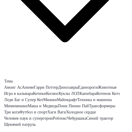
Тема
Амонг Ас
Аниме
Гарри Поттер
Динозавры
Единороги
Животные
Игра в кальмара
Котики
Космос
Куклы ЛОЛ
Капибара
Котенок Котэ
Леди Баг и Супер Кот
Мишки
Майнкрафт
Техника и машины
Мимимишки
Маша и Медведь
Пони Пинки Пай
Трансформеры
Три кота
Футбол и спорт
Хаги Ваги
Холодное сердце
Человек-паук и супергерои
Роблокс
Чебурашка
Синий трактор
Щенячий патруль