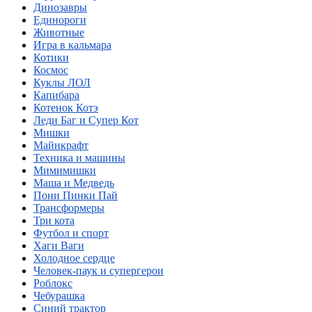
Динозавры
Единороги
Животные
Игра в кальмара
Котики
Космос
Куклы ЛОЛ
Капибара
Котенок Котэ
Леди Баг и Супер Кот
Мишки
Майнкрафт
Техника и машины
Мимимишки
Маша и Медведь
Пони Пинки Пай
Трансформеры
Три кота
Футбол и спорт
Хаги Ваги
Холодное сердце
Человек-паук и супергерои
Роблокс
Чебурашка
Синий трактор