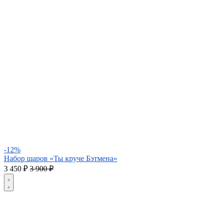
-12%
Набор шаров «Ты круче Бэтмена»
3 450
₽
3 900 ₽