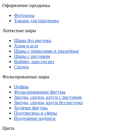
Оформление праздника
Фотозоны
Товары для праздника
Латексные шары
Шары без рисунка
Хром и агат
Шары с приколами и хвалебные
Шары с рисунком
Bubbles, шар-гигант
Сердца
Фольгированные шары
Цифры
Фольгированные фигуры
Звезды, сердца, круги с рисунком
Звезды, сердца, круги без рисунка
Ходячие фигуры
Полумесяцы и сферы
Воздушные надписи
Цвета