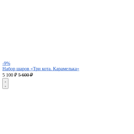
-9%
Набор шаров «Три кота. Карамелька»
5 100
₽
5 600 ₽