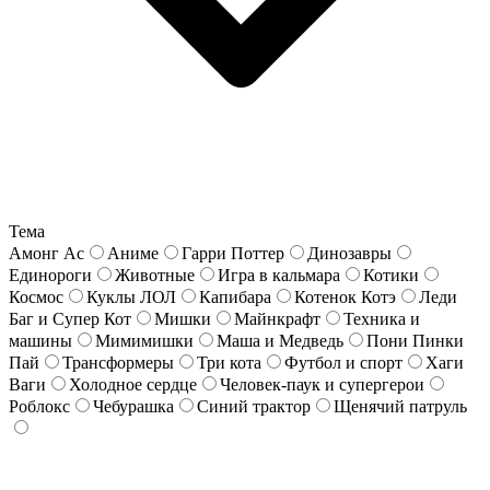
Тема
Амонг Ас
Аниме
Гарри Поттер
Динозавры
Единороги
Животные
Игра в кальмара
Котики
Космос
Куклы ЛОЛ
Капибара
Котенок Котэ
Леди
Баг и Супер Кот
Мишки
Майнкрафт
Техника и
машины
Мимимишки
Маша и Медведь
Пони Пинки
Пай
Трансформеры
Три кота
Футбол и спорт
Хаги
Ваги
Холодное сердце
Человек-паук и супергерои
Роблокс
Чебурашка
Синий трактор
Щенячий патруль