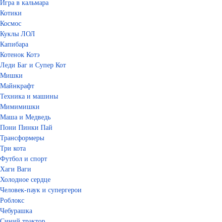
Игра в кальмара
Котики
Космос
Куклы ЛОЛ
Капибара
Котенок Котэ
Леди Баг и Супер Кот
Мишки
Майнкрафт
Техника и машины
Мимимишки
Маша и Медведь
Пони Пинки Пай
Трансформеры
Три кота
Футбол и спорт
Хаги Ваги
Холодное сердце
Человек-паук и супергерои
Роблокс
Чебурашка
Синий трактор