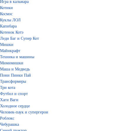
Игра в кальмара
Котики
Космос
Куклы ЛОЛ
Капибара
Котенок Котэ
Леди Баг и Супер Кот
Мишки
Майнкрафт
Техника и машины
Мимимишки
Маша и Медведь
Пони Пинки Пай
Трансформеры
Три кота
Футбол и спорт
Хаги Ваги
Холодное сердце
Человек-паук и супергерои
Роблокс
Чебурашка
Синий трактор