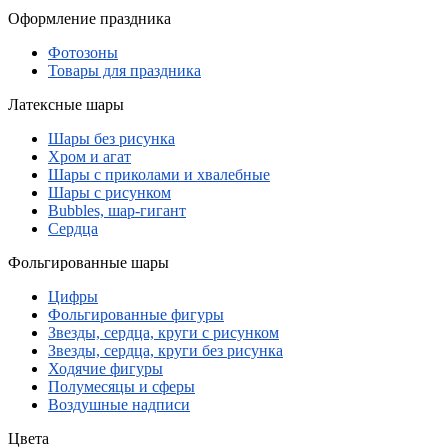
Оформление праздника
Фотозоны
Товары для праздника
Латексные шары
Шары без рисунка
Хром и агат
Шары с приколами и хвалебные
Шары с рисунком
Bubbles, шар-гигант
Сердца
Фольгированные шары
Цифры
Фольгированные фигуры
Звезды, сердца, круги с рисунком
Звезды, сердца, круги без рисунка
Ходячие фигуры
Полумесяцы и сферы
Воздушные надписи
Цвета