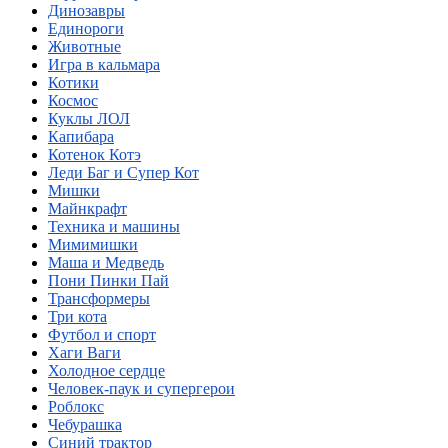
Динозавры
Единороги
Животные
Игра в кальмара
Котики
Космос
Куклы ЛОЛ
Капибара
Котенок Котэ
Леди Баг и Супер Кот
Мишки
Майнкрафт
Техника и машины
Мимимишки
Маша и Медведь
Пони Пинки Пай
Трансформеры
Три кота
Футбол и спорт
Хаги Ваги
Холодное сердце
Человек-паук и супергерои
Роблокс
Чебурашка
Синий трактор