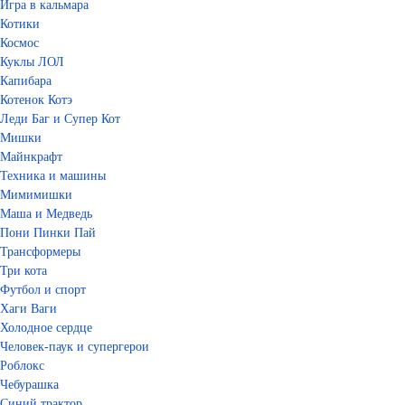
Игра в кальмара
Котики
Космос
Куклы ЛОЛ
Капибара
Котенок Котэ
Леди Баг и Супер Кот
Мишки
Майнкрафт
Техника и машины
Мимимишки
Маша и Медведь
Пони Пинки Пай
Трансформеры
Три кота
Футбол и спорт
Хаги Ваги
Холодное сердце
Человек-паук и супергерои
Роблокс
Чебурашка
Синий трактор