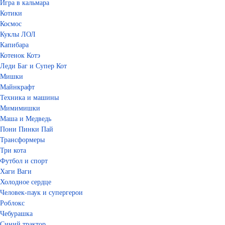
Игра в кальмара
Котики
Космос
Куклы ЛОЛ
Капибара
Котенок Котэ
Леди Баг и Супер Кот
Мишки
Майнкрафт
Техника и машины
Мимимишки
Маша и Медведь
Пони Пинки Пай
Трансформеры
Три кота
Футбол и спорт
Хаги Ваги
Холодное сердце
Человек-паук и супергерои
Роблокс
Чебурашка
Синий трактор