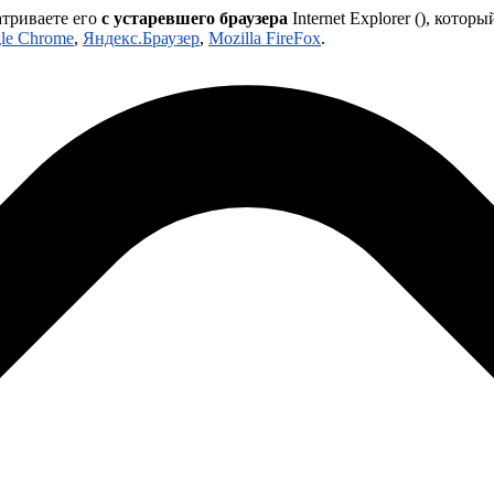
атриваете его
с устаревшего браузера
Internet Explorer (
), которы
le Chrome
,
Яндекс.Браузер
,
Mozilla FireFox
.