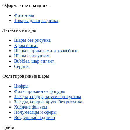
Оформление праздника
Фотозоны
Товары для праздника
Латексные шары
Шары без рисунка
Хром и агат
Шары с приколами и хвалебные
Шары с рисунком
Bubbles, шар-гигант
Сердца
Фольгированные шары
Цифры
Фольгированные фигуры
Звезды, сердца, круги с рисунком
Звезды, сердца, круги без рисунка
Ходячие фигуры
Полумесяцы и сферы
Воздушные надписи
Цвета