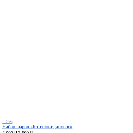
-15%
Набор шаров «Котенок-единорог»
3 000
₽
3 500 ₽