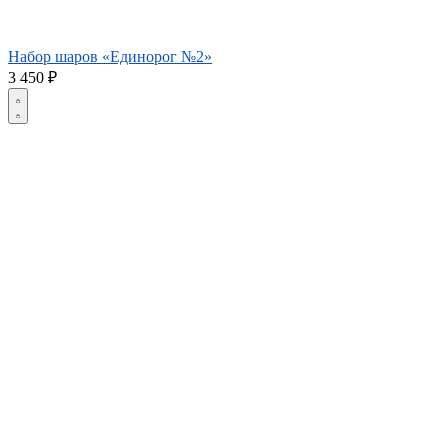
Набор шаров «Единорог №2»
3 450
₽