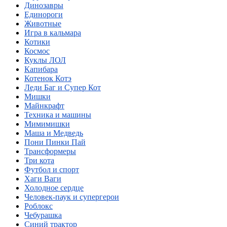
Динозавры
Единороги
Животные
Игра в кальмара
Котики
Космос
Куклы ЛОЛ
Капибара
Котенок Котэ
Леди Баг и Супер Кот
Мишки
Майнкрафт
Техника и машины
Мимимишки
Маша и Медведь
Пони Пинки Пай
Трансформеры
Три кота
Футбол и спорт
Хаги Ваги
Холодное сердце
Человек-паук и супергерои
Роблокс
Чебурашка
Синий трактор