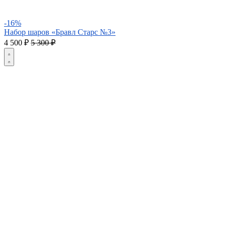
-16%
Набор шаров «Бравл Старс №3»
4 500
₽
5 300 ₽