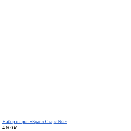
Набор шаров «Бравл Старс №2»
4 600
₽