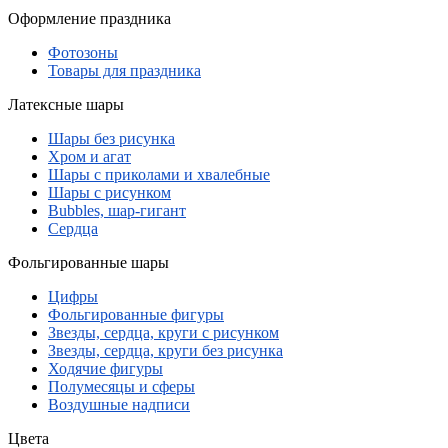
Оформление праздника
Фотозоны
Товары для праздника
Латексные шары
Шары без рисунка
Хром и агат
Шары с приколами и хвалебные
Шары с рисунком
Bubbles, шар-гигант
Сердца
Фольгированные шары
Цифры
Фольгированные фигуры
Звезды, сердца, круги с рисунком
Звезды, сердца, круги без рисунка
Ходячие фигуры
Полумесяцы и сферы
Воздушные надписи
Цвета