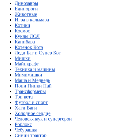
Динозавры
Единороги
Животные
Игра в кальмара
Котики
Космос
Куклы ЛОЛ
Капибара
Котенок Котэ
Леди Баг и Супер Кот
Мишки
Майнкрафт
Техника и машины
Мимимишки
Маша и Медведь
Пони Пинки Пай
Трансформеры
Три кота
Футбол и спорт
Хаги Ваги
Холодное сердце
Человек-паук и супергерои
Роблокс
Чебурашка
Синий трактор