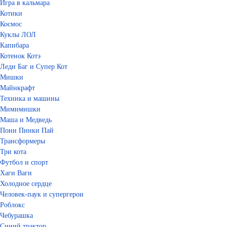
Игра в кальмара
Котики
Космос
Куклы ЛОЛ
Капибара
Котенок Котэ
Леди Баг и Супер Кот
Мишки
Майнкрафт
Техника и машины
Мимимишки
Маша и Медведь
Пони Пинки Пай
Трансформеры
Три кота
Футбол и спорт
Хаги Ваги
Холодное сердце
Человек-паук и супергерои
Роблокс
Чебурашка
Синий трактор