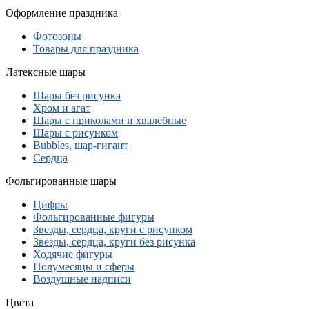
Оформление праздника
Фотозоны
Товары для праздника
Латексные шары
Шары без рисунка
Хром и агат
Шары с приколами и хвалебные
Шары с рисунком
Bubbles, шар-гигант
Сердца
Фольгированные шары
Цифры
Фольгированные фигуры
Звезды, сердца, круги с рисунком
Звезды, сердца, круги без рисунка
Ходячие фигуры
Полумесяцы и сферы
Воздушные надписи
Цвета