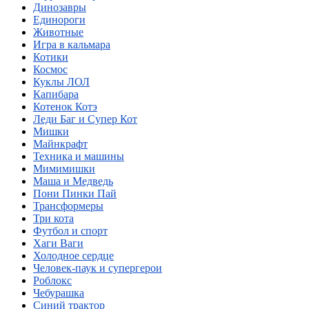
Динозавры
Единороги
Животные
Игра в кальмара
Котики
Космос
Куклы ЛОЛ
Капибара
Котенок Котэ
Леди Баг и Супер Кот
Мишки
Майнкрафт
Техника и машины
Мимимишки
Маша и Медведь
Пони Пинки Пай
Трансформеры
Три кота
Футбол и спорт
Хаги Ваги
Холодное сердце
Человек-паук и супергерои
Роблокс
Чебурашка
Синий трактор