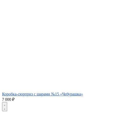
Коробка-сюрприз с шарами №15 «Чебурашка»
7 000
₽