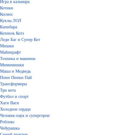
Игра в кальмара
Котики
Космос
Куклы ЛОЛ
Капибара
Котенок Котэ
Леди Баг и Супер Кот
Мишки
Майнкрафт
Техника и машины
Мимимишки
Маша и Медведь
Пони Пинки Пай
Трансформеры
Три кота
Футбол и спорт
Хаги Ваги
Холодное сердце
Человек-паук и супергерои
Роблокс
Чебурашка
Синий трактор