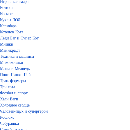
Игра в кальмара
Котики
Космос
Куклы ЛОЛ
Капибара
Котенок Котэ
Леди Баг и Супер Кот
Мишки
Майнкрафт
Техника и машины
Мимимишки
Маша и Медведь
Пони Пинки Пай
Трансформеры
Три кота
Футбол и спорт
Хаги Ваги
Холодное сердце
Человек-паук и супергерои
Роблокс
Чебурашка
Синий трактор