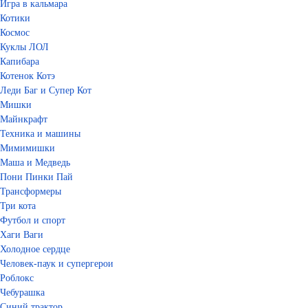
Игра в кальмара
Котики
Космос
Куклы ЛОЛ
Капибара
Котенок Котэ
Леди Баг и Супер Кот
Мишки
Майнкрафт
Техника и машины
Мимимишки
Маша и Медведь
Пони Пинки Пай
Трансформеры
Три кота
Футбол и спорт
Хаги Ваги
Холодное сердце
Человек-паук и супергерои
Роблокс
Чебурашка
Синий трактор