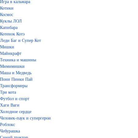
Игра в кальмара
Котики
Космос
Куклы ЛОЛ
Капибара
Котенок Котэ
Леди Баг и Супер Кот
Мишки
Майнкрафт
Техника и машины
Мимимишки
Маша и Медведь
Пони Пинки Пай
Трансформеры
Три кота
Футбол и спорт
Хаги Ваги
Холодное сердце
Человек-паук и супергерои
Роблокс
Чебурашка
Синий трактор