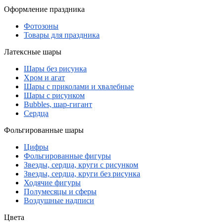
Оформление праздника
Фотозоны
Товары для праздника
Латексные шары
Шары без рисунка
Хром и агат
Шары с приколами и хвалебные
Шары с рисунком
Bubbles, шар-гигант
Сердца
Фольгированные шары
Цифры
Фольгированные фигуры
Звезды, сердца, круги с рисунком
Звезды, сердца, круги без рисунка
Ходячие фигуры
Полумесяцы и сферы
Воздушные надписи
Цвета