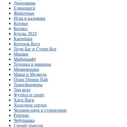
Динозавры
Единороги
Животные
Игра в кальмара
Котики
Космос
Куклы ЛОЛ
Капибара
Котенок Котэ
Леди Баг и Супер Кот
Мишки
Майнкрафт
Техника и машины
Мимимишки
Маша и Медведь
Пони Пинки Пай
Трансформеры
Три кота
Футбол и спорт
Хаги Ваги
Холодное сердце
Человек-паук и супергерои
Роблокс
Чебурашка
Синий трактор