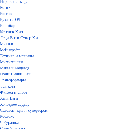
Игра в кальмара
Котики
Космос
Куклы ЛОЛ
Капибара
Котенок Котэ
Леди Баг и Супер Кот
Мишки
Майнкрафт
Техника и машины
Мимимишки
Маша и Медведь
Пони Пинки Пай
Трансформеры
Три кота
Футбол и спорт
Хаги Ваги
Холодное сердце
Человек-паук и супергерои
Роблокс
Чебурашка
Синий трактор