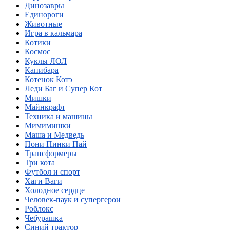
Динозавры
Единороги
Животные
Игра в кальмара
Котики
Космос
Куклы ЛОЛ
Капибара
Котенок Котэ
Леди Баг и Супер Кот
Мишки
Майнкрафт
Техника и машины
Мимимишки
Маша и Медведь
Пони Пинки Пай
Трансформеры
Три кота
Футбол и спорт
Хаги Ваги
Холодное сердце
Человек-паук и супергерои
Роблокс
Чебурашка
Синий трактор