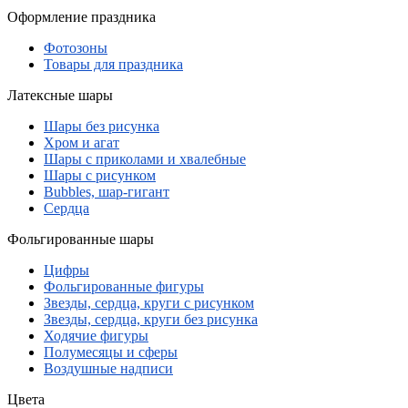
Оформление праздника
Фотозоны
Товары для праздника
Латексные шары
Шары без рисунка
Хром и агат
Шары с приколами и хвалебные
Шары с рисунком
Bubbles, шар-гигант
Сердца
Фольгированные шары
Цифры
Фольгированные фигуры
Звезды, сердца, круги с рисунком
Звезды, сердца, круги без рисунка
Ходячие фигуры
Полумесяцы и сферы
Воздушные надписи
Цвета