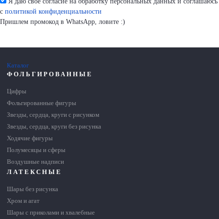
Я даю свое согласие на обработку персональных данных и соглашаюсь
с
политикой конфиденциальности
Пришлем промокод в WhatsApp, ловите :)
Каталог
ФОЛЬГИРОВАННЫЕ
Цифры
Фольгированные фигуры
Звезды, сердца, круги с рисунком
Звезды, сердца, круги без рисунка
Ходячие фигуры
Полумесяцы и сферы
Воздушные надписи
ЛАТЕКСНЫЕ
Шары без рисунка
Хром и агат
Шары с приколами и хвалебные