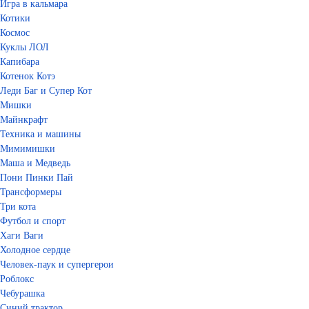
Игра в кальмара
Котики
Космос
Куклы ЛОЛ
Капибара
Котенок Котэ
Леди Баг и Супер Кот
Мишки
Майнкрафт
Техника и машины
Мимимишки
Маша и Медведь
Пони Пинки Пай
Трансформеры
Три кота
Футбол и спорт
Хаги Ваги
Холодное сердце
Человек-паук и супергерои
Роблокс
Чебурашка
Синий трактор