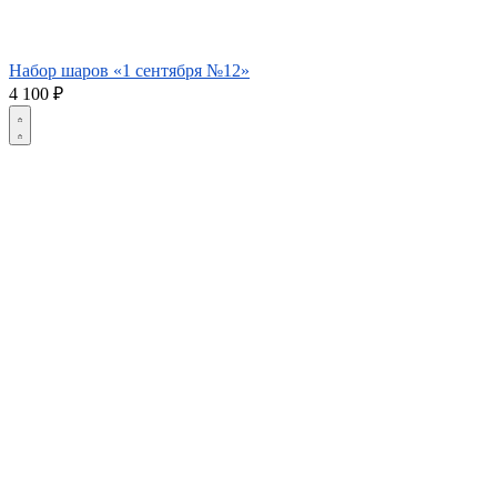
Набор шаров «1 сентября №12»
4 100
₽