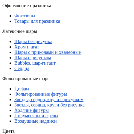
Оформление праздника
Фотозоны
Товары для праздника
Латексные шары
Шары без рисунка
Хром и агат
Шары с приколами и хвалебные
Шары с рисунком
Bubbles, шар-гигант
Сердца
Фольгированные шары
Цифры
Фольгированные фигуры
Звезды, сердца, круги с рисунком
Звезды, сердца, круги без рисунка
Ходячие фигуры
Полумесяцы и сферы
Воздушные надписи
Цвета