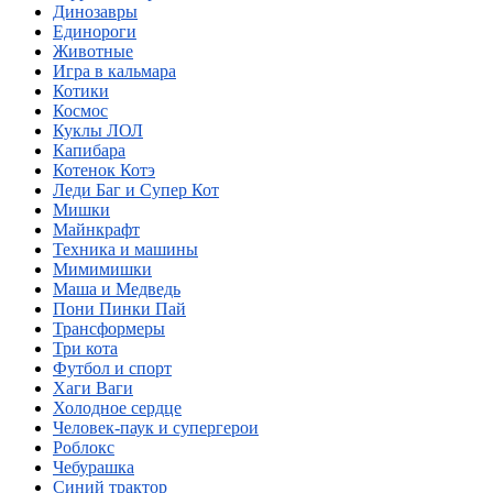
Динозавры
Единороги
Животные
Игра в кальмара
Котики
Космос
Куклы ЛОЛ
Капибара
Котенок Котэ
Леди Баг и Супер Кот
Мишки
Майнкрафт
Техника и машины
Мимимишки
Маша и Медведь
Пони Пинки Пай
Трансформеры
Три кота
Футбол и спорт
Хаги Ваги
Холодное сердце
Человек-паук и супергерои
Роблокс
Чебурашка
Синий трактор