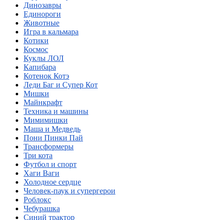
Динозавры
Единороги
Животные
Игра в кальмара
Котики
Космос
Куклы ЛОЛ
Капибара
Котенок Котэ
Леди Баг и Супер Кот
Мишки
Майнкрафт
Техника и машины
Мимимишки
Маша и Медведь
Пони Пинки Пай
Трансформеры
Три кота
Футбол и спорт
Хаги Ваги
Холодное сердце
Человек-паук и супергерои
Роблокс
Чебурашка
Синий трактор