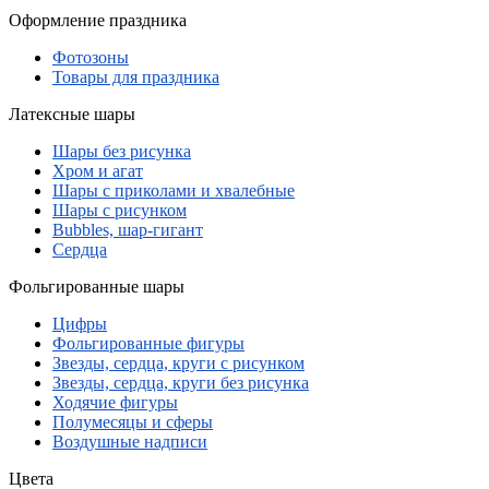
Оформление праздника
Фотозоны
Товары для праздника
Латексные шары
Шары без рисунка
Хром и агат
Шары с приколами и хвалебные
Шары с рисунком
Bubbles, шар-гигант
Сердца
Фольгированные шары
Цифры
Фольгированные фигуры
Звезды, сердца, круги с рисунком
Звезды, сердца, круги без рисунка
Ходячие фигуры
Полумесяцы и сферы
Воздушные надписи
Цвета