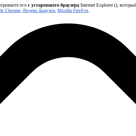
атриваете его
с устаревшего браузера
Internet Explorer (
), которы
le Chrome
,
Яндекс.Браузер
,
Mozilla FireFox
.