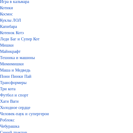
Игра в кальмара
Котики
Космос
Куклы ЛОЛ
Капибара
Котенок Котэ
Леди Баг и Супер Кот
Мишки
Майнкрафт
Техника и машины
Мимимишки
Маша и Медведь
Пони Пинки Пай
Трансформеры
Три кота
Футбол и спорт
Хаги Ваги
Холодное сердце
Человек-паук и супергерои
Роблокс
Чебурашка
Синий трактор