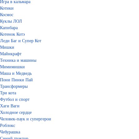
Игра в кальмара
Котики
Космос
Куклы ЛОЛ
Капибара
Котенок Котэ
Леди Баг и Супер Кот
Мишки
Майнкрафт
Техника и машины
Мимимишки
Маша и Медведь
Пони Пинки Пай
Трансформеры
Три кота
Футбол и спорт
Хаги Ваги
Холодное сердце
Человек-паук и супергерои
Роблокс
Чебурашка
Синий трактор