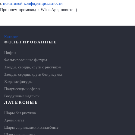
с
политикой конфиденциальности
Пришлем промокод в WhatsApp, ловите :)
Каталог
ФОЛЬГИРОВАННЫЕ
Цифры
Фольгированные фигуры
Звезды, сердца, круги с рисунком
Звезды, сердца, круги без рисунка
Ходячие фигуры
Полумесяцы и сферы
Воздушные надписи
ЛАТЕКСНЫЕ
Шары без рисунка
Хром и агат
Шары с приколами и хвалебные
Шары с рисунком