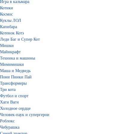
Игра в кальмара
Котики
Космос
Куклы ЛОЛ
Капибара
Котенок Котэ
Леди Баг и Супер Кот
Мишки
Майнкрафт
Техника и машины
Мимимишки
Маша и Медведь
Пони Пинки Пай
Трансформеры
Три кота
Футбол и спорт
Хаги Ваги
Холодное сердце
Человек-паук и супергерои
Роблокс
Чебурашка
Синий трактор