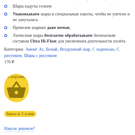
Шары надуты гелием
Упаковываем
шары в специальные пакеты, чтобы не улетели и
не запутались
Привезем шарики
даже ночью
;
Латексные шары
бесплатно обрабатываем
безопасным
составом
Ultra Hi-Float
для увеличения длительности полёта
Категории:
Амонг Ас
,
Белый
,
Воздушный шар
,
С надписью
,
С
рисунком
,
Шары с рисунком
170
₽
В корзину
Заказ в 1 клик
Нашли дешевле?