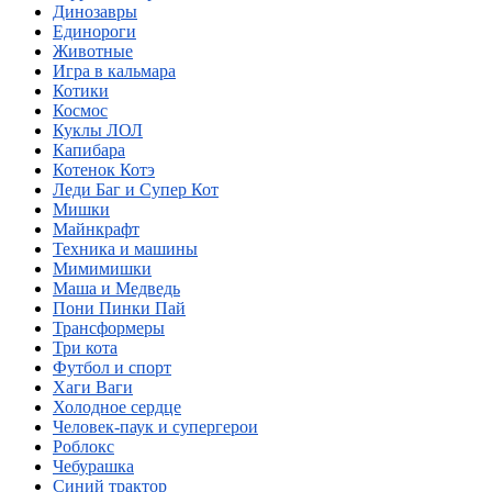
Динозавры
Единороги
Животные
Игра в кальмара
Котики
Космос
Куклы ЛОЛ
Капибара
Котенок Котэ
Леди Баг и Супер Кот
Мишки
Майнкрафт
Техника и машины
Мимимишки
Маша и Медведь
Пони Пинки Пай
Трансформеры
Три кота
Футбол и спорт
Хаги Ваги
Холодное сердце
Человек-паук и супергерои
Роблокс
Чебурашка
Синий трактор