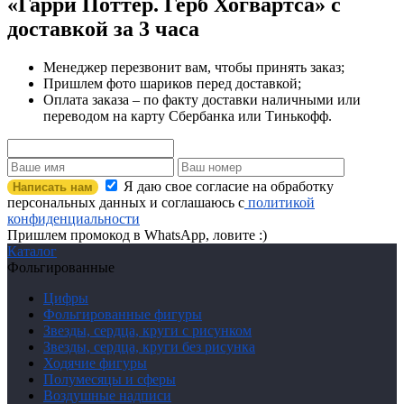
«Гарри Поттер. Герб Хогвартса»
с
доставкой за 3 часа
Менеджер перезвонит вам, чтобы принять заказ;
Пришлем фото шариков перед доставкой;
Оплата заказа – по факту доставки наличными или
переводом на карту Сбербанка или Тинькофф.
Я даю свое согласие на обработку
Написать нам
персональных данных и соглашаюсь с
политикой
конфиденциальности
Пришлем промокод в WhatsApp, ловите :)
Каталог
Фольгированные
Цифры
Фольгированные фигуры
Звезды, сердца, круги с рисунком
Звезды, сердца, круги без рисунка
Ходячие фигуры
Полумесяцы и сферы
Воздушные надписи