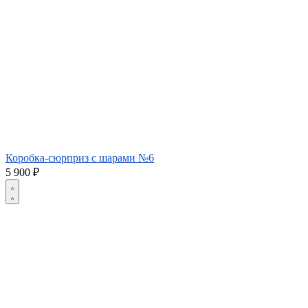
Коробка-сюрприз с шарами №6
5 900
₽