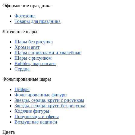
Оформление праздника
Фотозоны
Товары для праздника
Латексные шары
Шары без рисунка
Хром и агат
Шары с приколами и хвалебные
Шары с рисунком
Bubbles, шар-гигант
Сердца
Фольгированные шары
Цифры
Фольгированные фигуры
Звезды, сердца, круги с рисунком
Звезды, сердца, круги без рисунка
Ходячие фигуры
Полумесяцы и сферы
Воздушные надписи
Цвета