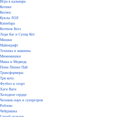
Игра в кальмара
Котики
Космос
Куклы ЛОЛ
Капибара
Котенок Котэ
Леди Баг и Супер Кот
Мишки
Майнкрафт
Техника и машины
Мимимишки
Маша и Медведь
Пони Пинки Пай
Трансформеры
Три кота
Футбол и спорт
Хаги Ваги
Холодное сердце
Человек-паук и супергерои
Роблокс
Чебурашка
Синий трактор