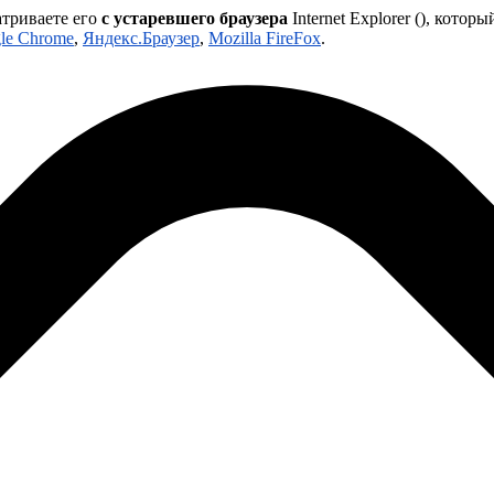
атриваете его
с устаревшего браузера
Internet Explorer (
), которы
le Chrome
,
Яндекс.Браузер
,
Mozilla FireFox
.