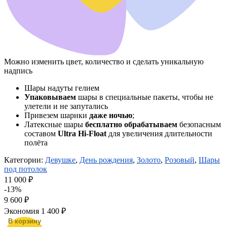
Можно изменить цвет, количество и сделать уникальную
надпись
Шары надуты гелием
Упаковываем
шары в специальные пакеты, чтобы не
улетели и не запутались
Привезем шарики
даже ночью
;
Латексные шары
бесплатно обрабатываем
безопасным
составом
Ultra Hi-Float
для увеличения длительности
полёта
Категории:
Девушке
,
День рождения
,
Золото
,
Розовый
,
Шары
под потолок
11 000 ₽
-13%
9 600
₽
Экономия
1 400 ₽
В корзину