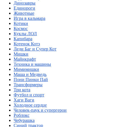
Динозавры
Единороги
Животные
Игра в кальмара
Котики
Космос
Куклы ЛОЛ
Капибара
Котенок Котэ
Леди Баг и Супер Кот
Мишки
Майнкрафт
Техника и машины
Мимимишки
Маша и Медведь
Пони Пинки Пай
Трансформеры
Три кота
Футбол и спорт
Хаги Ваги
Холодное сердце
Человек-паук и супергерои
Роблокс
Чебурашка
Синий трактор