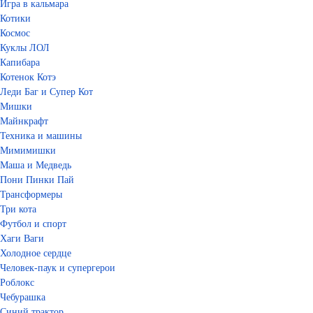
Игра в кальмара
Котики
Космос
Куклы ЛОЛ
Капибара
Котенок Котэ
Леди Баг и Супер Кот
Мишки
Майнкрафт
Техника и машины
Мимимишки
Маша и Медведь
Пони Пинки Пай
Трансформеры
Три кота
Футбол и спорт
Хаги Ваги
Холодное сердце
Человек-паук и супергерои
Роблокс
Чебурашка
Синий трактор