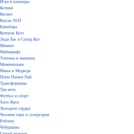
Игра в кальмара
Котики
Космос
Куклы ЛОЛ
Капибара
Котенок Котэ
Леди Баг и Супер Кот
Мишки
Майнкрафт
Техника и машины
Мимимишки
Маша и Медведь
Пони Пинки Пай
Трансформеры
Три кота
Футбол и спорт
Хаги Ваги
Холодное сердце
Человек-паук и супергерои
Роблокс
Чебурашка
Синий трактор