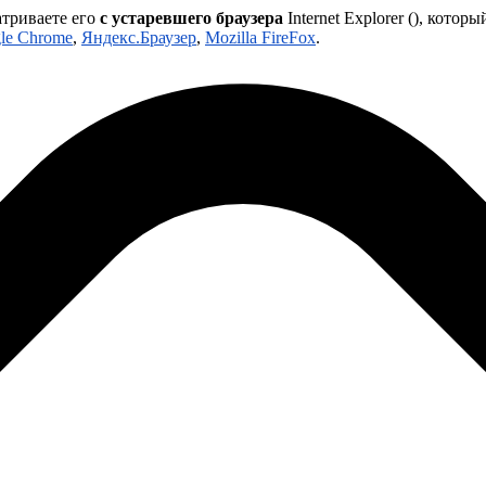
атриваете его
с устаревшего браузера
Internet Explorer (
), которы
le Chrome
,
Яндекс.Браузер
,
Mozilla FireFox
.