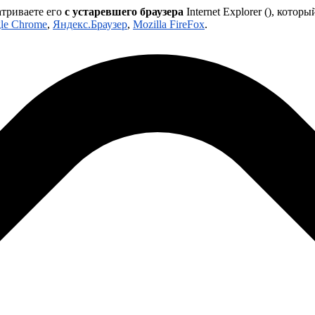
атриваете его
с устаревшего браузера
Internet Explorer (
), которы
le Chrome
,
Яндекс.Браузер
,
Mozilla FireFox
.