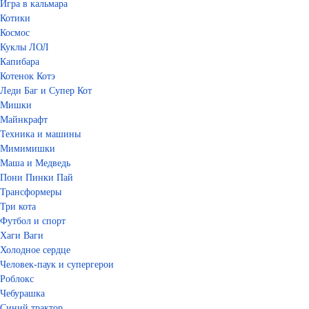
Игра в кальмара
Котики
Космос
Куклы ЛОЛ
Капибара
Котенок Котэ
Леди Баг и Супер Кот
Мишки
Майнкрафт
Техника и машины
Мимимишки
Маша и Медведь
Пони Пинки Пай
Трансформеры
Три кота
Футбол и спорт
Хаги Ваги
Холодное сердце
Человек-паук и супергерои
Роблокс
Чебурашка
Синий трактор