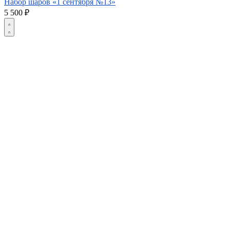
Набор шаров «1 сентября №13»
5 500
₽