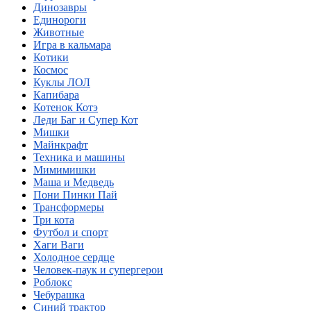
Динозавры
Единороги
Животные
Игра в кальмара
Котики
Космос
Куклы ЛОЛ
Капибара
Котенок Котэ
Леди Баг и Супер Кот
Мишки
Майнкрафт
Техника и машины
Мимимишки
Маша и Медведь
Пони Пинки Пай
Трансформеры
Три кота
Футбол и спорт
Хаги Ваги
Холодное сердце
Человек-паук и супергерои
Роблокс
Чебурашка
Синий трактор