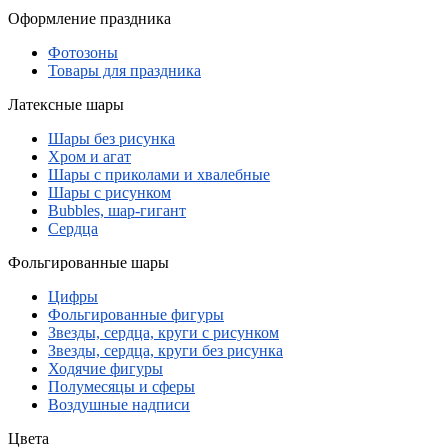
Оформление праздника
Фотозоны
Товары для праздника
Латексные шары
Шары без рисунка
Хром и агат
Шары с приколами и хвалебные
Шары с рисунком
Bubbles, шар-гигант
Сердца
Фольгированные шары
Цифры
Фольгированные фигуры
Звезды, сердца, круги с рисунком
Звезды, сердца, круги без рисунка
Ходячие фигуры
Полумесяцы и сферы
Воздушные надписи
Цвета