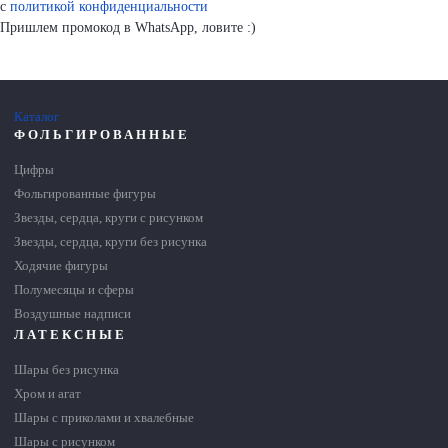
с
политикой конфиденциальности
Пришлем промокод в WhatsApp, ловите :)
Каталог
ФОЛЬГИРОВАННЫЕ
Цифры
Фольгированные фигуры
Звезды, сердца, круги с рисунком
Звезды, сердца, круги без рисунка
Ходячие фигуры
Полумесяцы и сферы
Воздушные надписи
ЛАТЕКСНЫЕ
Шары без рисунка
Хром и агат
Шары с приколами и хвалебные
Шары с рисунком