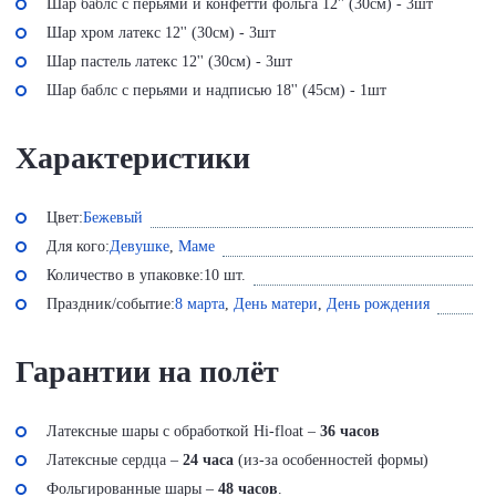
Шар баблс с перьями и конфетти фольга 12'' (30см) - 3шт
Шар хром латекс 12'' (30см) - 3шт
Шар пастель латекс 12'' (30см) - 3шт
Шар баблс с перьями и надписью 18'' (45см) - 1шт
Характеристики
Цвет:
Бежевый
Для кого:
Девушке
,
Маме
Количество в упаковке:
10 шт.
Праздник/событие:
8 марта
,
День матери
,
День рождения
Гарантии на полёт
Латексные шары с обработкой Hi-float –
36 часов
Латексные сердца –
24 часа
(из-за особенностей формы)
Фольгированные шары –
48 часов
.