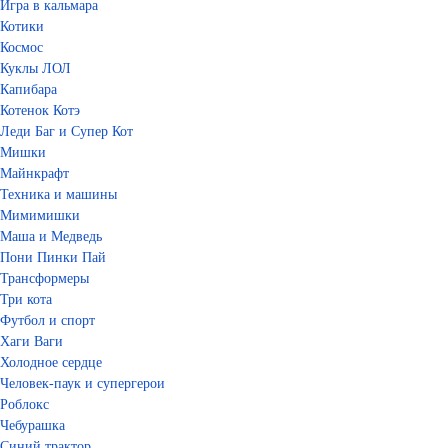
Игра в кальмара
Котики
Космос
Куклы ЛОЛ
Капибара
Котенок Котэ
Леди Баг и Супер Кот
Мишки
Майнкрафт
Техника и машины
Мимимишки
Маша и Медведь
Пони Пинки Пай
Трансформеры
Три кота
Футбол и спорт
Хаги Ваги
Холодное сердце
Человек-паук и супергерои
Роблокс
Чебурашка
Синий трактор