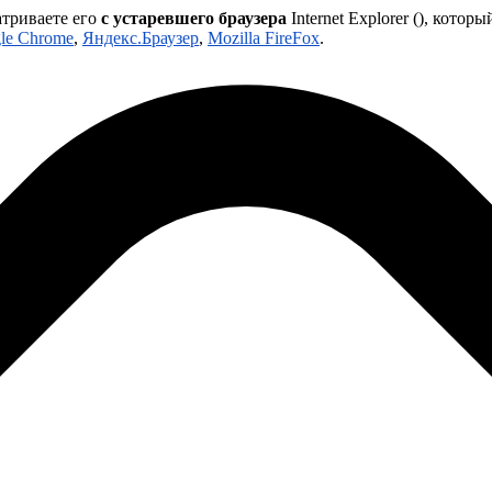
атриваете его
с устаревшего браузера
Internet Explorer (
), которы
le Chrome
,
Яндекс.Браузер
,
Mozilla FireFox
.