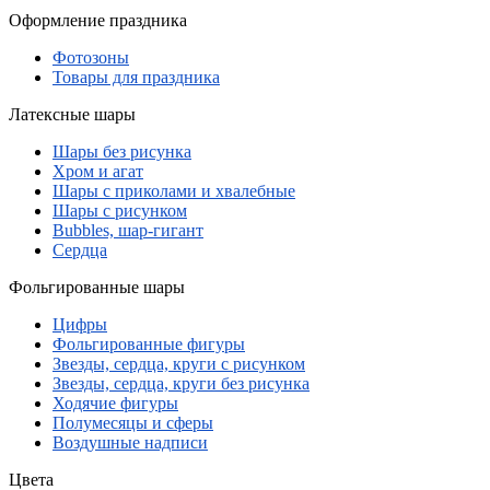
Оформление праздника
Фотозоны
Товары для праздника
Латексные шары
Шары без рисунка
Хром и агат
Шары с приколами и хвалебные
Шары с рисунком
Bubbles, шар-гигант
Сердца
Фольгированные шары
Цифры
Фольгированные фигуры
Звезды, сердца, круги с рисунком
Звезды, сердца, круги без рисунка
Ходячие фигуры
Полумесяцы и сферы
Воздушные надписи
Цвета