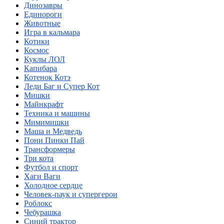
Динозавры
Единороги
Животные
Игра в кальмара
Котики
Космос
Куклы ЛОЛ
Капибара
Котенок Котэ
Леди Баг и Супер Кот
Мишки
Майнкрафт
Техника и машины
Мимимишки
Маша и Медведь
Пони Пинки Пай
Трансформеры
Три кота
Футбол и спорт
Хаги Ваги
Холодное сердце
Человек-паук и супергерои
Роблокс
Чебурашка
Синий трактор