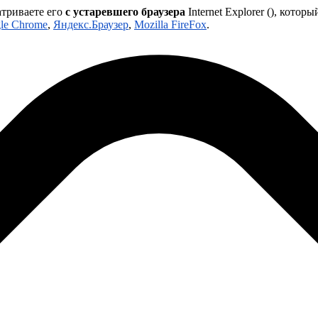
атриваете его
с устаревшего браузера
Internet Explorer (
), которы
le Chrome
,
Яндекс.Браузер
,
Mozilla FireFox
.