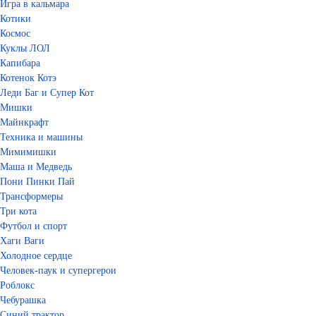
Игра в кальмара
Котики
Космос
Куклы ЛОЛ
Капибара
Котенок Котэ
Леди Баг и Супер Кот
Мишки
Майнкрафт
Техника и машины
Мимимишки
Маша и Медведь
Пони Пинки Пай
Трансформеры
Три кота
Футбол и спорт
Хаги Ваги
Холодное сердце
Человек-паук и супергерои
Роблокс
Чебурашка
Синий трактор