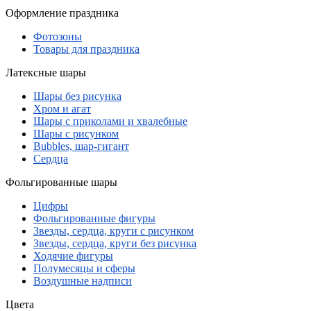
Оформление праздника
Фотозоны
Товары для праздника
Латексные шары
Шары без рисунка
Хром и агат
Шары с приколами и хвалебные
Шары с рисунком
Bubbles, шар-гигант
Сердца
Фольгированные шары
Цифры
Фольгированные фигуры
Звезды, сердца, круги с рисунком
Звезды, сердца, круги без рисунка
Ходячие фигуры
Полумесяцы и сферы
Воздушные надписи
Цвета