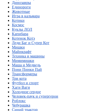
Динозавры
Единороги
Животные
Игра в кальмара
Котики
Космос
Куклы ЛОЛ
Капибара
Котенок Котэ
Леди Баг и Супер Кот
Мишки
Майнкрафт
Техника и машины
Мимимишки
Маша и Медведь
Пони Пинки Пай
Трансформеры
Три кота
Футбол и спорт
Хаги Ваги
Холодное сердце
Человек-паук и супергерои
Роблокс
Чебурашка
Синий трактор