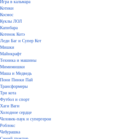
Игра в кальмара
Котики
Космос
Куклы ЛОЛ
Капибара
Котенок Котэ
Леди Баг и Супер Кот
Мишки
Майнкрафт
Техника и машины
Мимимишки
Маша и Медведь
Пони Пинки Пай
Трансформеры
Три кота
Футбол и спорт
Хаги Ваги
Холодное сердце
Человек-паук и супергерои
Роблокс
Чебурашка
Синий трактор