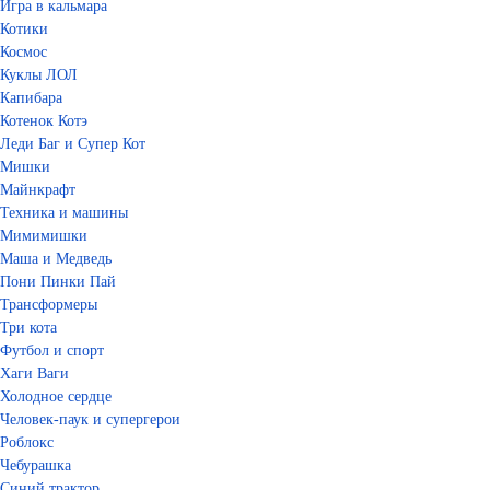
Игра в кальмара
Котики
Космос
Куклы ЛОЛ
Капибара
Котенок Котэ
Леди Баг и Супер Кот
Мишки
Майнкрафт
Техника и машины
Мимимишки
Маша и Медведь
Пони Пинки Пай
Трансформеры
Три кота
Футбол и спорт
Хаги Ваги
Холодное сердце
Человек-паук и супергерои
Роблокс
Чебурашка
Синий трактор