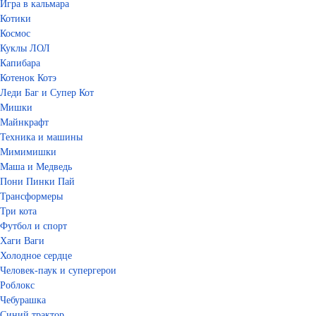
Игра в кальмара
Котики
Космос
Куклы ЛОЛ
Капибара
Котенок Котэ
Леди Баг и Супер Кот
Мишки
Майнкрафт
Техника и машины
Мимимишки
Маша и Медведь
Пони Пинки Пай
Трансформеры
Три кота
Футбол и спорт
Хаги Ваги
Холодное сердце
Человек-паук и супергерои
Роблокс
Чебурашка
Синий трактор